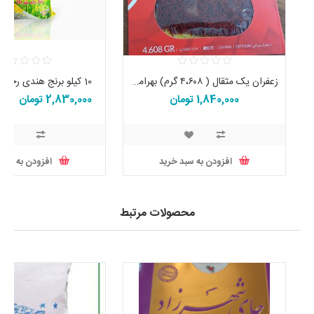
زعفران یک مثقال ( ۴،۶۰۸ گرم) بهرامن اصل تاریخ جدید
10 کیلو برنج هندی رجب اصل حراج
1,840,000 تومان
2,830,000 تومان
9,899
افزودن به سبد خرید
افزودن به سبد
محصولات مرتبط