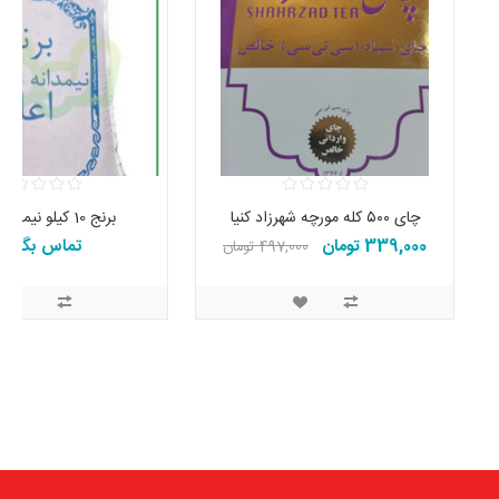
چای ۵۰۰ کله مورچه شهرزاد کنیا
برنج 10 کیلو نیمدانه گیلان
339,000 تومان
تماس بگیرید
497,000 تومان