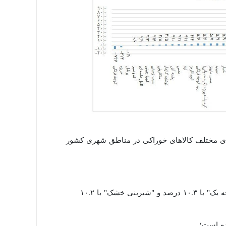
 گروه‌های مختلف کالاهای خوراکی در مناطق شهری کشور
در این گروه، اقلام "برنج خارجی درجه یک" با ۳۷.۴ درصد، " برنج ایرانی درجه یک" با ۱۰.۳ درصد و "شیرینی خشک" با ۱۰.۲
ده است؛