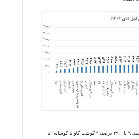
در این گروه، بیشترین افزایش قیمت نسبت به ماه قبل مربوط به "مرغ ماشینی" با ۲۹.۰ درصد، " گوشت گاو یا گوساله" با