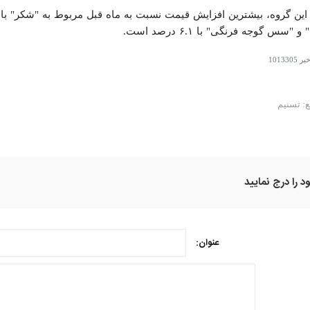
و "سس گوجه فرنگی" با ۶.۱ درصد است.
خبر
1013305
ع: تسنیم
د را درج نمایید
عنوان: