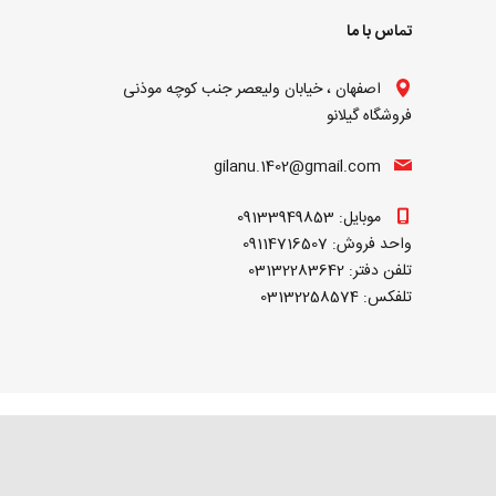
تماس با ما
اصفهان ، خیابان ولیعصر جنب کوچه موذنی
فروشگاه گیلانو
gilanu.1402@gmail.com
موبایل: 09133949853
واحد فروش: 09114716507
تلفن دفتر: 03132283642
تلفکس: 03132258574