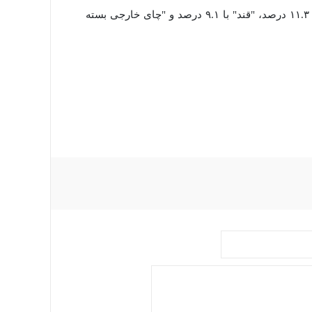
در این گروه، بیشترین افزایش قیمت نسبت به ماه قبل مربوط به "شکر" با ۱۱.۳ درصد، "قند" با ۹.۱ درصد و "چای خارجی بسته