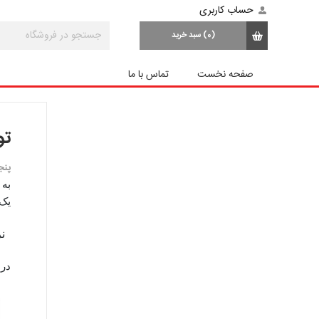
حساب کاربری
(0)
سبد خرید
صفحه نخست
تماس با ما
تورم
پنجشنبه
یک" با ۱۰.۳ درصد و "شیرینی خشک" با
نر
در 