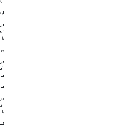
۱۶.۰ درصد و "گوشت گوسفند
لبن
با ۱۱.۵ درصد است.
میو
ماه 
سبز
با ۷.۷- درصد است.
قند