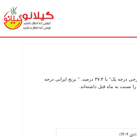
به گزارش همشهری ، در دی ماه ۱۴۰۴ در گروه نان و غلات، اقلام "برنج خارجی درجه یک" با ۳۷.۴ درصد، " برنج ایرانی درجه