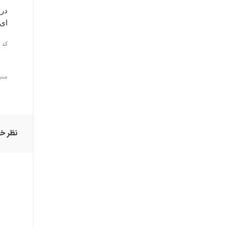
ای" 
کد 
منب
نظر خو