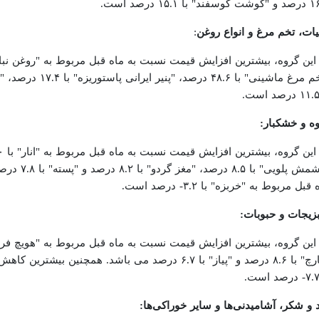
" با ۱۵.۱ درصد است.
یات، تخم مرغ و انواع روغن
:
ه و خشکبار:
"کشمش پلوی
قبل مربوط به "خربزه" با ۳.۲- درصد است.
یجات و حبوبات:
"قارچ" با ۸.۶ درصد و "پیاز" با ۶.۷ درصد می باشد. ه
 و شکر، آشامیدنی‌ها و سایر خوراکی‌ها: