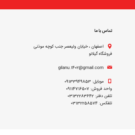
تماس با ما
اصفهان ، خیابان ولیعصر جنب کوچه موذنی
فروشگاه گیلانو
gilanu.1402@gmail.com
موبایل: 09133949853
واحد فروش: 09114716507
تلفن دفتر: 03132283642
تلفکس: 03132258574