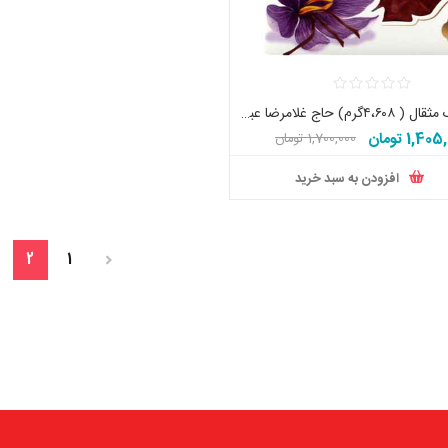
زعفران یک مثقال ( ۴،۶۰۸گرم) حاج غلامرضا عباس زاده اصل تاریخ جدید
1,40 تومان
1,700,000 تومان
افزودن به سبد خرید
2
1