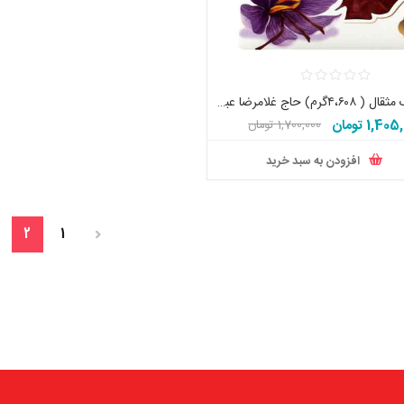
زعفران یک مثقال ( ۴،۶۰۸گرم) حاج غلامرضا عباس زاده اصل تاریخ جدید
1,40 تومان
1,700,000 تومان
افزودن به سبد خرید
2
1