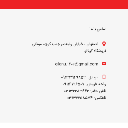
تماس با ما
اصفهان ، خیابان ولیعصر جنب کوچه موذنی
فروشگاه گیلانو
gilanu.1402@gmail.com
موبایل: 09133949853
واحد فروش: 09114716507
تلفن دفتر: 03132283642
تلفکس: 03132258574