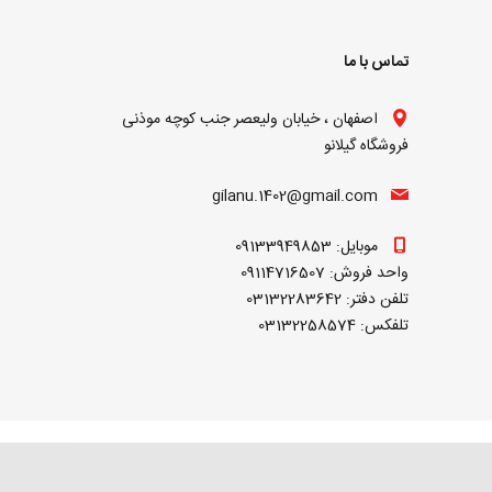
تماس با ما
اصفهان ، خیابان ولیعصر جنب کوچه موذنی
فروشگاه گیلانو
gilanu.1402@gmail.com
موبایل: 09133949853
واحد فروش: 09114716507
تلفن دفتر: 03132283642
تلفکس: 03132258574