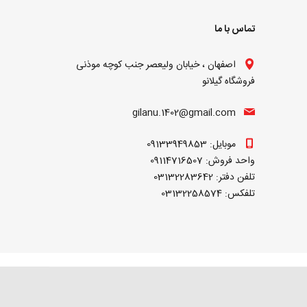
تماس با ما
اصفهان ، خیابان ولیعصر جنب کوچه موذنی
فروشگاه گیلانو
gilanu.1402@gmail.com
موبایل: 09133949853
واحد فروش: 09114716507
تلفن دفتر: 03132283642
تلفکس: 03132258574