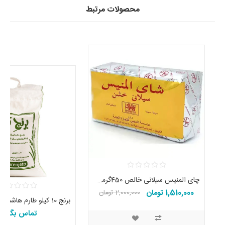
محصولات مرتبط
چای المنیس سیلانی خالص 450گرمی Almunayes
1,510,000 تومان
2,000,000 تومان
تماس بگیرید